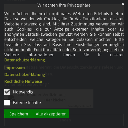
✕
Wir achten Ihre Privatsphäre
Wir möchten Ihnen ein optimales Webseiten-Erlebnis bieten.
Dazu verwenden wir Cookies, die für das Funktionieren unserer
Website notwendig sind. Mit Ihrer Zustimmung verwenden wir
auch Cookies, die zur Anzeige externer Inhalte oder zu
anonymen Statistikzwecken genutzt werden. Sie können selbst
entscheiden, welche Kategorien Sie zulassen möchten. Bitte
beachten Sie, dass auf Basis Ihrer Einstellungen womöglich
nicht mehr alle Funktionalitäten der Seite zur Verfügung stehen.
Weitere Informationen finden Sie in unserer
Datenschutz *
Datenschutzerklärung
.
Ich bestätige hiermit, die Datenschutzerklärung gelesen und
Impressum
verstanden zu haben.
Datenschutzerklärung
Rechtliche Hinweise
Sicherheitsüberprüfung *
Notwendig
Anti-Roboter-Verifizierung
Hier klicken
Externe Inhalte
Friendly
Captcha ⇗
Speichern
Alle akzeptieren