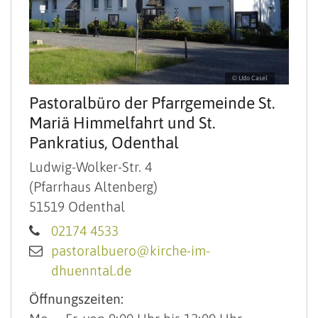
© Udo Casel
Pastoralbüro der Pfarrgemeinde St.
Mariä Himmelfahrt und St.
Pankratius, Odenthal
Ludwig-Wolker-Str. 4
(Pfarrhaus Altenberg)
51519
Odenthal
02174 4533
pastoralbuero@kirche-im-
dhuenntal.de
Öffnungszeiten: