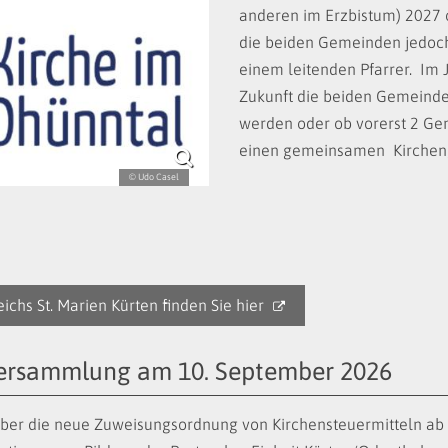
anderen im Erzbistum) 2027 o
die beiden Gemeinden jedoch 
einem leitenden Pfarrer. Im 
Zukunft die beiden Gemeinde
werden oder ob vorerst 2 Ge
einen gemeinsamen Kirche
© Udo Casel
ichs St. Marien Kürten finden Sie hier
ersammlung am 10. September 2026
über die neue Zuweisungsordnung von Kirchensteuermitteln ab