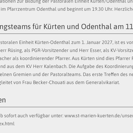
tionen zur Bildung der Pastoralen Einheit Kürten/Odenthal un
t im Pfarrzentrum Odenthal und beginnt um 19.30 Uhr. Herzliche
ungsteams für Kürten und Odenthal am 11
oralen Einheit Kürten-Odenthal zum 1. Januar 2027, ist es vo
err Rüsing, als PGR-Vorsitzender und Herr Esser, als KV-Vorsi
her als koordinierender Pfarrer. Aus Kürten sind dies Pfarrer 
nd aus dem KV Herr Kalenbach. Die Aufgabe des Koordinierung
lnen Gremien und der Pastoralteams. Das erste Treffen des n
gleitet von Frau Becker-Chouati aus dem Generalvikariat.
en
 ab sofort auch verfügbar unter: www.st-marien-kuerten.de/unse
ex.html