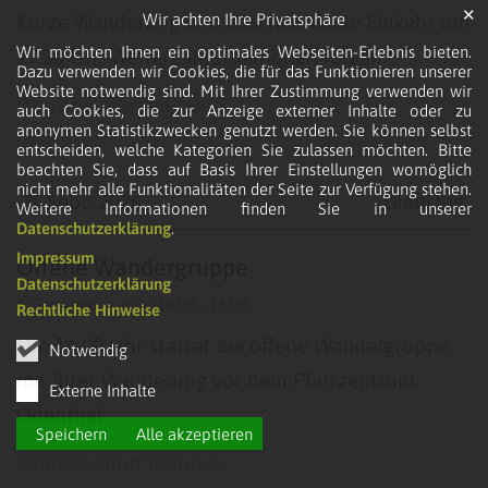
✕
Wir achten Ihre Privatsphäre
Kurze Wanderung und anschließende Einkehr um
Wir möchten Ihnen ein optimales Webseiten-Erlebnis bieten.
17:30 Uhr Weitere Informationen folgen
Dazu verwenden wir Cookies, die für das Funktionieren unserer
Website notwendig sind. Mit Ihrer Zustimmung verwenden wir
Weitere Informationen
auch Cookies, die zur Anzeige externer Inhalte oder zu
anonymen Statistikzwecken genutzt werden. Sie können selbst
entscheiden, welche Kategorien Sie zulassen möchten. Bitte
beachten Sie, dass auf Basis Ihrer Einstellungen womöglich
nicht mehr alle Funktionalitäten der Seite zur Verfügung stehen.
8
Sept. 2026
Dienstag
Weitere Informationen finden Sie in unserer
Datenschutzerklärung
.
Datum: 8. September 2026
Impressum
Offene Wandergruppe
Datenschutzerklärung
8. September 2026 14:00 - 16:00
Rechtliche Hinweise
Um 14:00 Uhr startet die offene Wandergruppe
Notwendig
mit ihrer Wanderung vor dem Pfarrzentrum
Externe Inhalte
Odenthal. ...
Speichern
Alle akzeptieren
Weitere Informationen