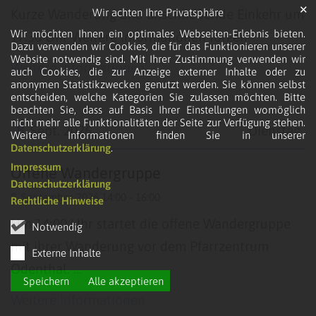
✕
Wir achten Ihre Privatsphäre
Kurze Wanderung und anschließende Einkehr um
Wir möchten Ihnen ein optimales Webseiten-Erlebnis bieten.
17:30 Uhr Weitere Informationen folgen
Dazu verwenden wir Cookies, die für das Funktionieren unserer
Website notwendig sind. Mit Ihrer Zustimmung verwenden wir
Weitere Informationen
auch Cookies, die zur Anzeige externer Inhalte oder zu
anonymen Statistikzwecken genutzt werden. Sie können selbst
entscheiden, welche Kategorien Sie zulassen möchten. Bitte
beachten Sie, dass auf Basis Ihrer Einstellungen womöglich
nicht mehr alle Funktionalitäten der Seite zur Verfügung stehen.
8
Sept. 2026
Dienstag
Weitere Informationen finden Sie in unserer
Datenschutzerklärung
.
Datum: 8. September 2026
Impressum
Offene Wandergruppe
Datenschutzerklärung
8. September 2026 14:00 - 16:00
Rechtliche Hinweise
Um 14:00 Uhr startet die offene Wandergruppe
Notwendig
mit ihrer Wanderung vor dem Pfarrzentrum
Externe Inhalte
Odenthal. ...
Speichern
Alle akzeptieren
Weitere Informationen