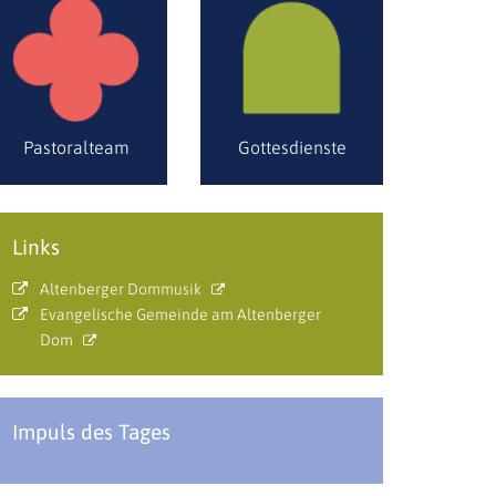
Pastoralteam
Gottesdienste
Links
Altenberger Dommusik
Evangelische Gemeinde am Altenberger
Dom
Impuls des Tages